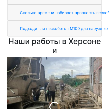
Сколько времени набирает прочность песко
Подходит ли пескобетон М100 для наружных
Наши работы в Херсоне
и
Зал