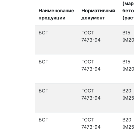
(мар
Наименование
Нормативный
бето
продукции
документ
(рас
БСГ
ГОСТ
В15
7473-94
(М20
БСГ
ГОСТ
В15
7473-94
(М20
БСГ
ГОСТ
В20
7473-94
(М25
БСГ
ГОСТ
В20
7473-94
(М25