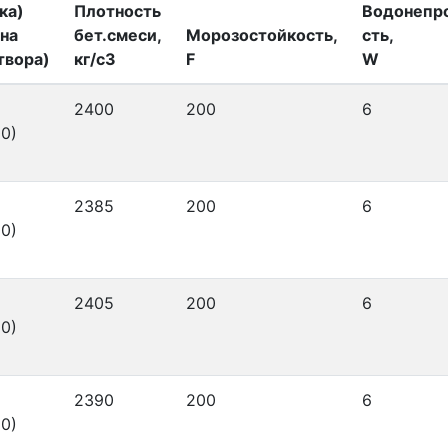
ка)
Плотность
Водонепр
на
бет.смеси,
Морозостойкость,
сть,
твора)
кг/с3
F
W
2400
200
6
0)
2385
200
6
0)
2405
200
6
0)
2390
200
6
0)