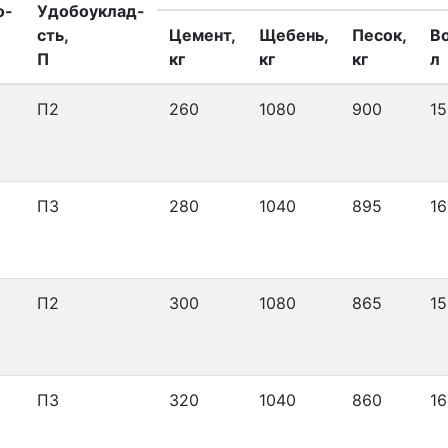
о-
Удобоуклад-
сть,
Цемент,
Щебень,
Песок,
В
П
кг
кг
кг
л
П2
260
1080
900
15
П3
280
1040
895
16
П2
300
1080
865
15
П3
320
1040
860
16