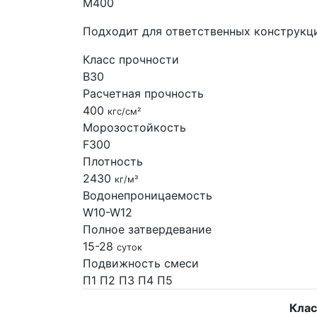
М400
Подходит для ответственных конструкци
Класс прочности
B30
Расчетная прочность
400
кгс/см²
Морозостойкость
F300
Плотность
2430
кг/м³
Водонепроницаемость
W10-W12
Полное затвердевание
15-28
суток
Подвижность смеси
П1
П2
П3
П4
П5
Клас