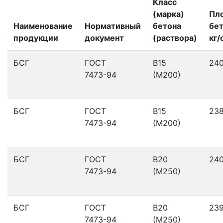
Класс
(марка)
Пл
Наименование
Нормативный
бетона
бет
продукции
документ
(раствора)
кг/
БСГ
ГОСТ
В15
24
7473-94
(М200)
БСГ
ГОСТ
В15
23
7473-94
(М200)
БСГ
ГОСТ
В20
24
7473-94
(М250)
БСГ
ГОСТ
В20
23
7473-94
(М250)